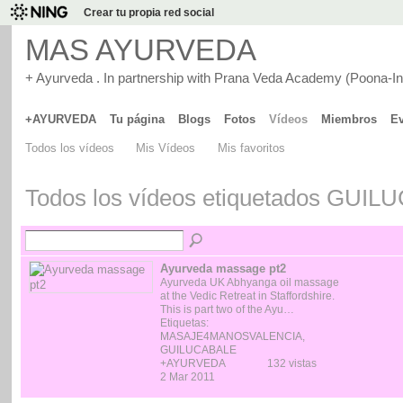
Crear tu propia red social
MAS AYURVEDA
+ Ayurveda . In partnership with Prana Veda Academy (Poona-In
+AYURVEDA
Tu página
Blogs
Fotos
Vídeos
Miembros
Ev
Todos los vídeos
Mis Vídeos
Mis favoritos
Todos los vídeos etiquetados GUI
Ayurveda massage pt2
Ayurveda UK Abhyanga oil massage
at the Vedic Retreat in Staffordshire.
This is part two of the Ayu…
Etiquetas:
MASAJE4MANOSVALENCIA
,
GUILUCABALE
+AYURVEDA
132 vistas
2 Mar 2011